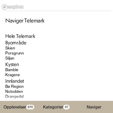
Naviger Telemark
Hele Telemark
Byområde
Skien
Porsgrunn
Siljan
Kysten
Bamble
Kragerø
Innlandet
Bø Region
Notodden
Drangedal
Fjellene
Opplevelser
Kategorier
Naviger
670
47
Rjukan