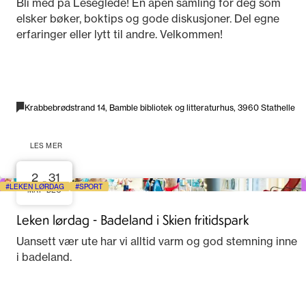
Bli med på Leseglede! En åpen samling for deg som
elsker bøker, boktips og gode diskusjoner. Del egne
erfaringer eller lytt til andre. Velkommen!
Krabbebrødstrand 14, Bamble bibliotek og litteraturhus, 3960 Stathelle
LES MER
2
31
-
LEKEN LØRDAG
SPORT
MAY
DEC
Leken lørdag - Badeland i Skien fritidspark
Uansett vær ute har vi alltid varm og god stemning inne
i badeland.