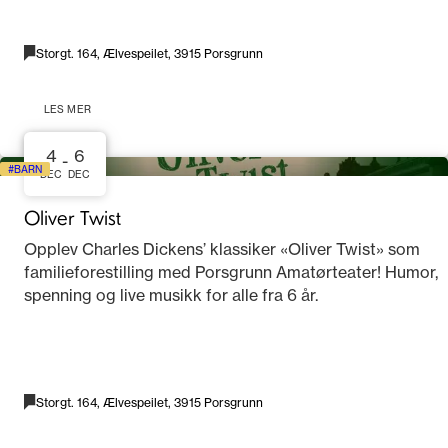
Storgt. 164, Ælvespeilet, 3915 Porsgrunn
LES MER
4
6
-
BARN
DEC
DEC
Oliver Twist
Opplev Charles Dickens’ klassiker «Oliver Twist» som
familieforestilling med Porsgrunn Amatørteater! Humor,
spenning og live musikk for alle fra 6 år.
Storgt. 164, Ælvespeilet, 3915 Porsgrunn