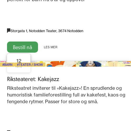
Storgata 1, Notodden Teater, 3674 Notodden
Bestill nå
LES MER
12
BARN
TEATER / SHOW
APR
Riksteateret: Kakejazz
Riksteatret inviterer til «Kakejazz»! En sprudlende og
humoristisk familieforestilling full av kakefest, kaos og
fengende rytmer. Passer for store og små.