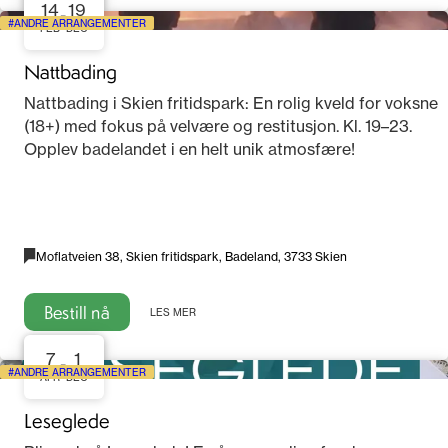
14
19
-
ANDRE ARRANGEMENTER
FEB
DEC
Nattbading
Nattbading i Skien fritidspark: En rolig kveld for voksne
(18+) med fokus på velvære og restitusjon. Kl. 19–23.
Opplev badelandet i en helt unik atmosfære!
Moflatveien 38, Skien fritidspark, Badeland, 3733 Skien
Bestill nå
LES MER
7
1
-
ANDRE ARRANGEMENTER
APR
DEC
Leseglede