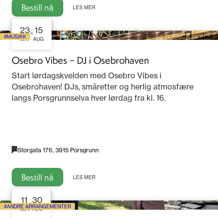
Bestill nå
LES MER
23
15
-
MUSIKK
MAY
AUG
Osebro Vibes – DJ i Osebrohaven
Start lørdagskvelden med Osebro Vibes i
Osebrohaven! DJs, småretter og herlig atmosfære
langs Porsgrunnselva hver lørdag fra kl. 16.
Storgata 176, 3915 Porsgrunn
Bestill nå
LES MER
11
30
-
ANDRE ARRANGEMENTER
JUN
AUG