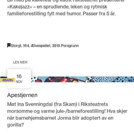
«Kakejazz» – en sprudlende, leken og rytmisk
familieforestilling fylt med humor. Passer fra 5 år.
Storgt. 164, Ælvespeilet, 3915 Porsgrunn
LES MER
16
BARN
NOV
Apestjernen
Møt Ina Svenningdal (fra Skam) i Riksteatrets
morsomme og varme jule-/barneforestilling! Hva skjer
når barnehjemsbarnet Jonna blir adoptert av en
gorilla?