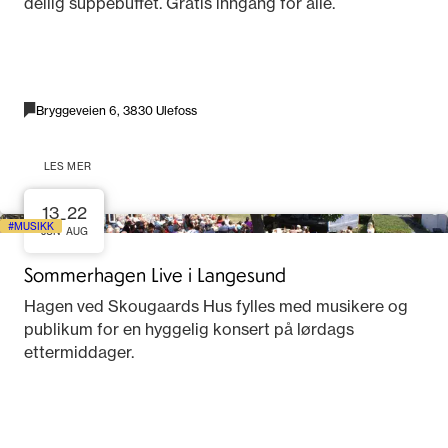
deilig suppebuffet. Gratis inngang for alle.
Bryggeveien 6, 3830 Ulefoss
LES MER
13
22
-
MUSIKK
JUN
AUG
Sommerhagen Live i Langesund
Hagen ved Skougaards Hus fylles med musikere og
publikum for en hyggelig konsert på lørdags
ettermiddager.