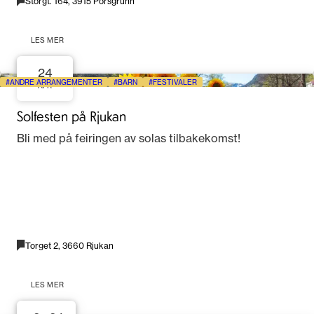
Storgt. 164, 3915 Porsgrunn
LES MER
24
ANDRE ARRANGEMENTER
BARN
FESTIVALER
APR
Solfesten på Rjukan
Bli med på feiringen av solas tilbakekomst!
Torget 2, 3660 Rjukan
LES MER