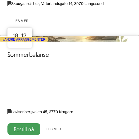
Skougaards hus, Vaterlandsgate 14, 3970 Langesund
LES MER
19
12
-
ANDRE ARRANGEMENTER
JUN
AUG
Sommerbalanse
Lovisenbergveien 45, 3770 Kragerø
Bestill nå
LES MER