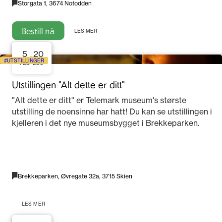
Storgata 1, 3674 Notodden
Bestill nå
LES MER
5
20
-
UTSTILLINGER
FEB
DEC
Utstillingen "Alt dette er ditt"
"Alt dette er ditt" er Telemark museum's største
utstilling de noensinne har hatt! Du kan se utstillingen i
kjelleren i det nye museumsbygget i Brekkeparken.
Brekkeparken, Øvregate 32a, 3715 Skien
LES MER