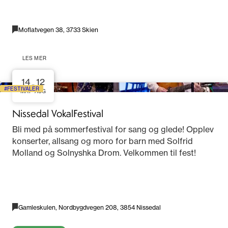
Moflatvegen 38, 3733 Skien
LES MER
14
12
-
FESTIVALER
MAY
AUG
Nissedal VokalFestival
Bli med på sommerfestival for sang og glede! Opplev
konserter, allsang og moro for barn med Solfrid
Molland og Solnyshka Drom. Velkommen til fest!
Gamleskulen, Nordbygdvegen 208, 3854 Nissedal