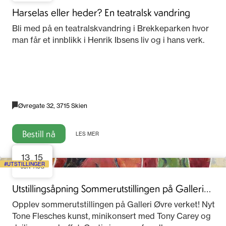
Harselas eller heder? En teatralsk vandring
Bli med på en teatralskvandring i Brekkeparken hvor
man får et innblikk i Henrik Ibsens liv og i hans verk.
Øvregate 32, 3715 Skien
Bestill nå
LES MER
13
15
-
UTSTILLINGER
JUN
AUG
Utstillingsåpning Sommerutstillingen på Galleri
Øvre verket
Opplev sommerutstillingen på Galleri Øvre verket! Nyt
Tone Flesches kunst, minikonsert med Tony Carey og