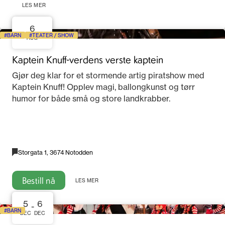
LES MER
6
BARN
TEATER / SHOW
AUG
Kaptein Knuff-verdens verste kaptein
Gjør deg klar for et stormende artig piratshow med
Kaptein Knuff! Opplev magi, ballongkunst og tørr
humor for både små og store landkrabber.
Storgata 1, 3674 Notodden
Bestill nå
LES MER
5
6
-
BARN
DEC
DEC