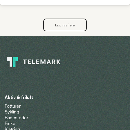
Last inn flere
Aktiv & friluft
Fotturer
Sykling
Badesteder
Fiske
Klatring