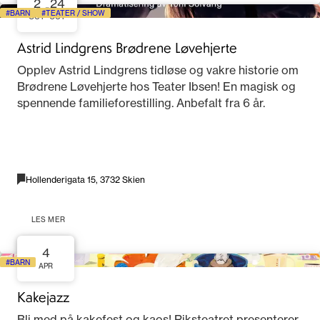
2
24
-
BARN
TEATER / SHOW
OCT
OCT
Astrid Lindgrens Brødrene Løvehjerte
Opplev Astrid Lindgrens tidløse og vakre historie om
Brødrene Løvehjerte hos Teater Ibsen! En magisk og
spennende familieforestilling. Anbefalt fra 6 år.
Hollenderigata 15, 3732 Skien
LES MER
4
BARN
APR
Kakejazz
Bli med på kakefest og kaos! Riksteatret presenterer