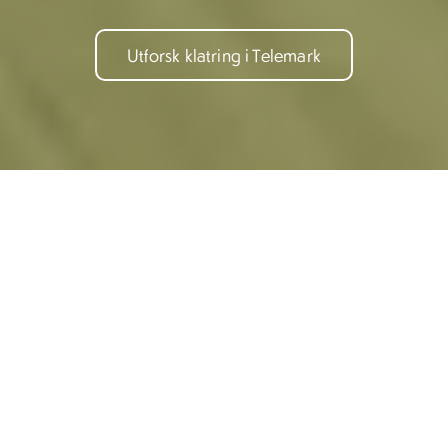
Utforsk klatring i Telemark
I Telemark finner du
klatreopplevelser for alle –
Utforsk klatreopplevelser i
fra familievennlige
Telemark
klatreparker som Høyt &
Lavt til luftige via ferrata-
ruter og rå klatring i bratte
AKTIV & FRILUFT
FAMILIE MED BARN
KLATRING
fjellvegger.
Start med tilrettelagte
Via Ferrata i Fyresdal