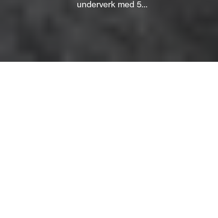
underverk med 5
slusekamre, 23 m
løftehøyde og levende
industrihistorie.
Om
Vrangfoss sluser er ikke bare et teknisk mesterverk; det
er hjertet av Telemarkskanalen og et monument over
norsk ingeniørkunst fra 1800-tallet. Med sine fem
monumentale slusekamre og en løftehøyde på 23