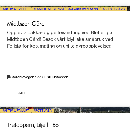
AKTIV & FRILUFT
FAMILIE MED BARN
ALPAKKAVANDRING
GJESTEGÅRD
Midtbøen Gård
Opplev alpakka- og geitevandring ved Blefjell på
Midtbøen Gård! Besøk vårt idylliske småbruk ved
Follsjø for kos, mating og unike dyreopplevelser.
Storeblevegen 122, 3680 Notodden
LES MER
AKTIV & FRILUFT
FOTTURER
Tretoppern, Lifjell - Bø