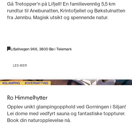
Gå Tretopper’n på Lifjell! En familievennlig 5,5 km
rundtur til Anebunatten, Krintofjellet og Bøkstulnatten
fra Jønnbu. Magisk utsikt og spennende natur.
Lifjellvegen 966, 3800 Bø i Telemark
LES MER
GLAMPING
OVERNATTING
Ro Himmelhytter
Opplev unikt glampingopphold ved Gorningen i Siljan!
Lei dome med vedfyrt sauna og fantastiske toppturer.
Book din naturopplevelse nå.