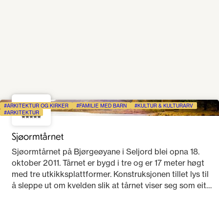
3.9
ARKITEKTUR OG KIRKER
FAMILIE MED BARN
KULTUR & KULTURARV
ARKITEKTUR
Sjøormtårnet
Sjøormtårnet på Bjørgeøyane i Seljord blei opna 18.
oktober 2011. Tårnet er bygd i tre og er 17 meter høgt
med tre utkikksplattformer. Konstruksjonen tillet lys til
å sleppe ut om kvelden slik at tårnet viser seg som eit
lysande periskop i terrenget når det er mørkt.