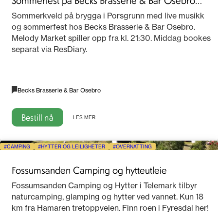
2026
Sommerkveld på brygga i Porsgrunn med live musikk
og sommerfest hos Becks Brasserie & Bar Osebro.
Melody Market spiller opp fra kl. 21:30. Middag bookes
separat via ResDiary.
Becks Brasserie & Bar Osebro
Bestill nå
LES MER
CAMPING
HYTTER OG LEILIGHETER
OVERNATTING
Fossumsanden Camping og hytteutleie
Fossumsanden Camping og Hytter i Telemark tilbyr
naturcamping, glamping og hytter ved vannet. Kun 18
km fra Hamaren tretoppveien. Finn roen i Fyresdal her!