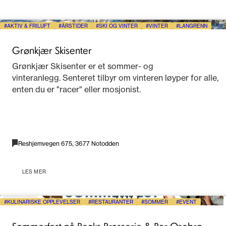
AKTIV & FRILUFT
ÅRSTIDER
SKI OG VINTER
VINTER
LANGRENN
Grønkjær Skisenter
Grønkjær Skisenter er et sommer- og
vinteranlegg. Senteret tilbyr om vinteren løyper for alle,
enten du er "racer" eller mosjonist.
Reshjemvegen 675, 3677 Notodden
LES MER
KULINARISKE OPPLEVELSER
RESTAURANTER
SOMMER
EVENT
Sommerfest på Becks Brasserie & Bar Osebro