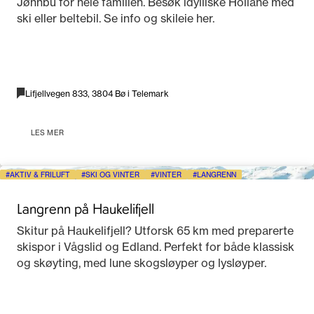
Jønnbu for hele familien. Besøk idylliske Hollane med
ski eller beltebil. Se info og skileie her.
Lifjellvegen 833, 3804 Bø i Telemark
LES MER
AKTIV & FRILUFT
SKI OG VINTER
VINTER
LANGRENN
Langrenn på Haukelifjell
Skitur på Haukelifjell? Utforsk 65 km med preparerte
skispor i Vågslid og Edland. Perfekt for både klassisk
og skøyting, med lune skogsløyper og lysløyper.