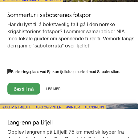
Sommertur i sabotørenes fotspor
Har du lyst til å bokstavelig talt gå i den norske
krigshistoriens fotspor? I sommer samarbeider NIA
med lokale guider om spennende turer til Vemork langs
den gamle "sabotørruta" over fjellet!
Parkeringsplass ved Rjukan fjellstue, merket med Sabotørstien.
Bestill nå
LES MER
AKTIV & FRILUFT
SKI OG VINTER
VINTER
LANGRENN
Langrenn på Lifjell
Opplev langrenn på Lifjell! 75 km med skiløyper fra