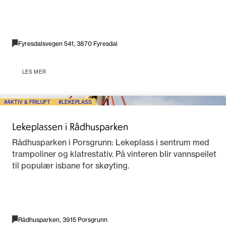
Fyresdalsvegen 541, 3870 Fyresdal
LES MER
AKTIV & FRILUFT
LEKEPLASS
Lekeplassen i Rådhusparken
Rådhusparken i Porsgrunn: Lekeplass i sentrum med
trampoliner og klatrestativ. På vinteren blir vannspeilet
til populær isbane for skøyting.
Rådhusparken, 3915 Porsgrunn