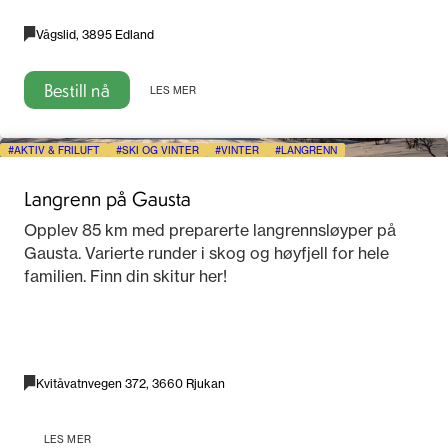
Vågslid, 3895 Edland
Bestill nå
LES MER
AKTIV & FRILUFT
SKI OG VINTER
VINTER
LANGRENN
Langrenn på Gausta
Opplev 85 km med preparerte langrennsløyper på
Gausta. Varierte runder i skog og høyfjell for hele
familien. Finn din skitur her!
Kvitåvatnvegen 372, 3660 Rjukan
LES MER