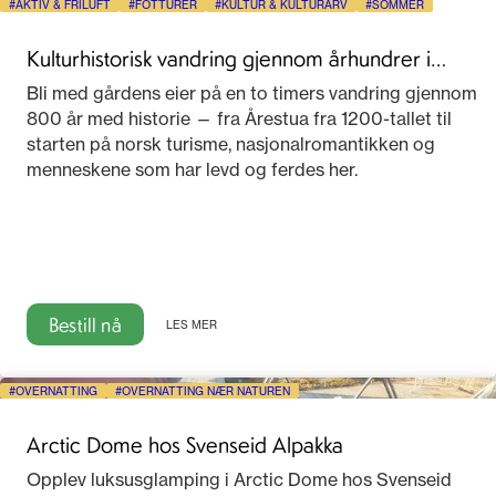
AKTIV & FRILUFT
FOTTURER
KULTUR & KULTURARV
SOMMER
Kulturhistorisk vandring gjennom århundrer i
Telemark
Bli med gårdens eier på en to timers vandring gjennom
800 år med historie — fra Årestua fra 1200-tallet til
starten på norsk turisme, nasjonalromantikken og
menneskene som har levd og ferdes her.
Bestill nå
LES MER
OVERNATTING
OVERNATTING NÆR NATUREN
Arctic Dome hos Svenseid Alpakka
Opplev luksusglamping i Arctic Dome hos Svenseid