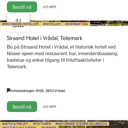
Bestill nå
LES MER
4.1
HISTORISKE HOTELLER
HOTELLER
OVERNATTING
Straand Hotel i Vrådal, Telemark
Bo på Straand Hotel i Vrådal, et historisk hotell ved
Nisser-sjøen med restaurant, bar, innendørsbasseng,
badstue og enkel tilgang til friluftsaktiviteter i
Telemark.
Kviteseidvegen 1698, 3853 Vrådal
Bestill nå
LES MER
AKTIV & FRILUFT
FOTTURER
HISTORISKE STEDER OG UNESCO
KULTUR & KULTURARV
SOMMER