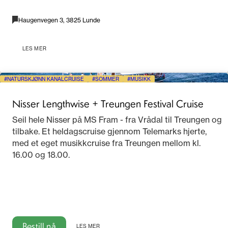
Haugenvegen 3, 3825 Lunde
LES MER
NATURSKJØNN KANALCRUISE
SOMMER
MUSIKK
Nisser Lengthwise + Treungen Festival Cruise
Seil hele Nisser på MS Fram - fra Vrådal til Treungen og
tilbake. Et heldagscruise gjennom Telemarks hjerte,
med et eget musikkcruise fra Treungen mellom kl.
16.00 og 18.00.
Bestill nå
LES MER