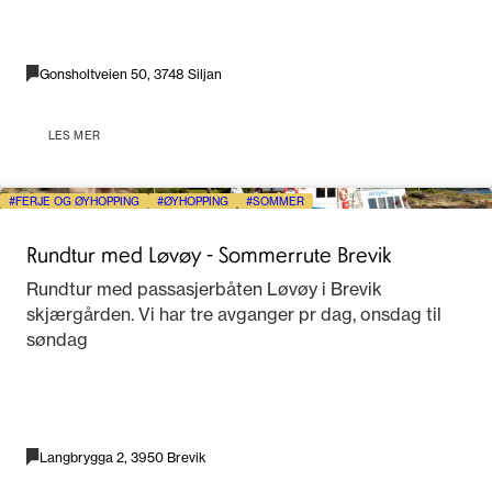
Gonsholtveien 50, 3748 Siljan
LES MER
FERJE OG ØYHOPPING
ØYHOPPING
SOMMER
Rundtur med Løvøy - Sommerrute Brevik
Rundtur med passasjerbåten Løvøy i Brevik
skjærgården. Vi har tre avganger pr dag, onsdag til
søndag
Langbrygga 2, 3950 Brevik