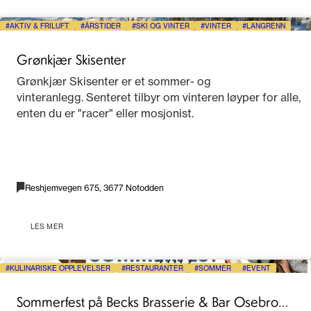
AKTIV & FRILUFT
ÅRSTIDER
SKI OG VINTER
VINTER
LANGRENN
Grønkjær Skisenter
Grønkjær Skisenter er et sommer- og
vinteranlegg. Senteret tilbyr om vinteren løyper for alle,
enten du er "racer" eller mosjonist.
Reshjemvegen 675, 3677 Notodden
LES MER
KULINARISKE OPPLEVELSER
RESTAURANTER
SOMMER
EVENT
Sommerfest på Becks Brasserie & Bar Osebro