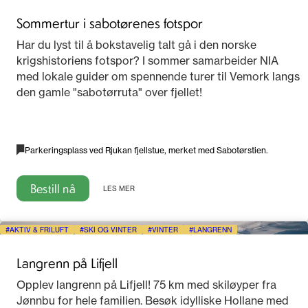
Sommertur i sabotørenes fotspor
Har du lyst til å bokstavelig talt gå i den norske
krigshistoriens fotspor? I sommer samarbeider NIA
med lokale guider om spennende turer til Vemork langs
den gamle "sabotørruta" over fjellet!
Parkeringsplass ved Rjukan fjellstue, merket med Sabotørstien.
Bestill nå
LES MER
AKTIV & FRILUFT
SKI OG VINTER
VINTER
LANGRENN
Langrenn på Lifjell
Opplev langrenn på Lifjell! 75 km med skiløyper fra
Jønnbu for hele familien. Besøk idylliske Hollane med