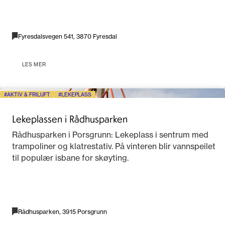
Fyresdalsvegen 541, 3870 Fyresdal
LES MER
AKTIV & FRILUFT
LEKEPLASS
Lekeplassen i Rådhusparken
Rådhusparken i Porsgrunn: Lekeplass i sentrum med
trampoliner og klatrestativ. På vinteren blir vannspeilet
til populær isbane for skøyting.
Rådhusparken, 3915 Porsgrunn