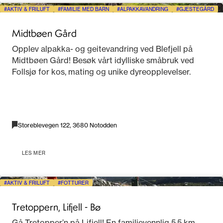
AKTIV & FRILUFT
FAMILIE MED BARN
ALPAKKAVANDRING
GJESTEGÅRD
Midtbøen Gård
Opplev alpakka- og geitevandring ved Blefjell på
Midtbøen Gård! Besøk vårt idylliske småbruk ved
Follsjø for kos, mating og unike dyreopplevelser.
Storeblevegen 122, 3680 Notodden
LES MER
AKTIV & FRILUFT
FOTTURER
Tretoppern, Lifjell - Bø
Gå Tretopper’n på Lifjell! En familievennlig 5,5 km