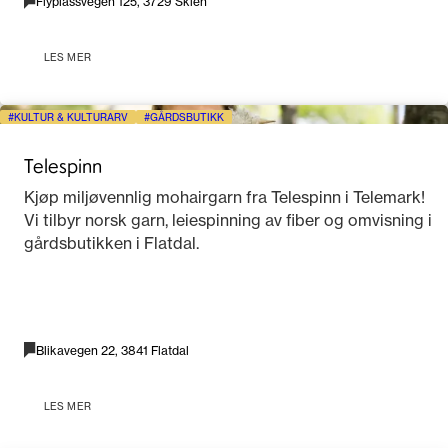
Flyplassvegen 125, 3729 Skien
LES MER
KULTUR & KULTURARV
GÅRDSBUTIKK
Telespinn
Kjøp miljøvennlig mohairgarn fra Telespinn i Telemark!
Vi tilbyr norsk garn, leiespinning av fiber og omvisning i
gårdsbutikken i Flatdal.
Blikavegen 22, 3841 Flatdal
LES MER