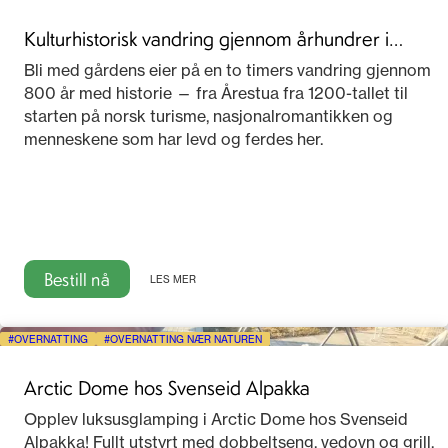
Kulturhistorisk vandring gjennom århundrer i
Telemark
Bli med gårdens eier på en to timers vandring gjennom
800 år med historie — fra Årestua fra 1200-tallet til
starten på norsk turisme, nasjonalromantikken og
menneskene som har levd og ferdes her.
Bestill nå
LES MER
OVERNATTING
OVERNATTING NÆR NATUREN
Arctic Dome hos Svenseid Alpakka
Opplev luksusglamping i Arctic Dome hos Svenseid
Alpakka! Fullt utstyrt med dobbeltseng, vedovn og grill.