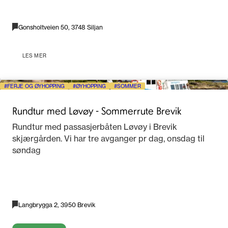
Gonsholtveien 50, 3748 Siljan
LES MER
FERJE OG ØYHOPPING
ØYHOPPING
SOMMER
Rundtur med Løvøy - Sommerrute Brevik
Rundtur med passasjerbåten Løvøy i Brevik
skjærgården. Vi har tre avganger pr dag, onsdag til
søndag
Langbrygga 2, 3950 Brevik