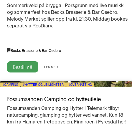
2026
Sommerkveld på brygga i Porsgrunn med live musikk
og sommerfest hos Becks Brasserie & Bar Osebro.
Melody Market spiller opp fra kl. 21:30. Middag bookes
separat via ResDiary.
Becks Brasserie & Bar Osebro
Bestill nå
LES MER
CAMPING
HYTTER OG LEILIGHETER
OVERNATTING
Fossumsanden Camping og hytteutleie
Fossumsanden Camping og Hytter i Telemark tilbyr
naturcamping, glamping og hytter ved vannet. Kun 18
km fra Hamaren tretoppveien. Finn roen i Fyresdal her!