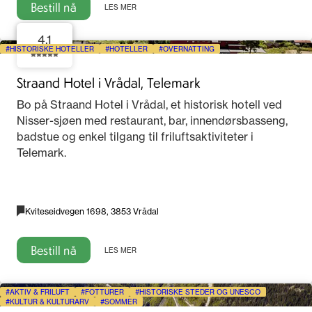
Bestill nå
LES MER
4.1
HISTORISKE HOTELLER
HOTELLER
OVERNATTING
Straand Hotel i Vrådal, Telemark
Bo på Straand Hotel i Vrådal, et historisk hotell ved
Nisser-sjøen med restaurant, bar, innendørsbasseng,
badstue og enkel tilgang til friluftsaktiviteter i
Telemark.
Kviteseidvegen 1698, 3853 Vrådal
Bestill nå
LES MER
AKTIV & FRILUFT
FOTTURER
HISTORISKE STEDER OG UNESCO
KULTUR & KULTURARV
SOMMER