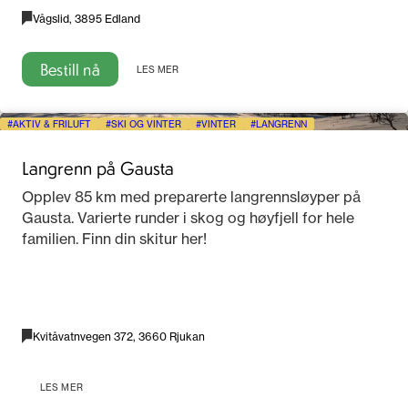
Vågslid, 3895 Edland
Bestill nå
LES MER
AKTIV & FRILUFT
SKI OG VINTER
VINTER
LANGRENN
Langrenn på Gausta
Opplev 85 km med preparerte langrennsløyper på
Gausta. Varierte runder i skog og høyfjell for hele
familien. Finn din skitur her!
Kvitåvatnvegen 372, 3660 Rjukan
LES MER