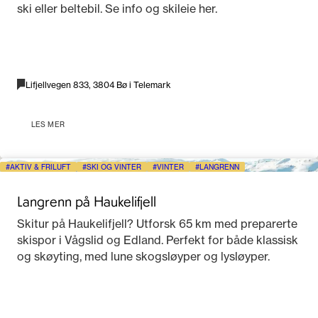
ski eller beltebil. Se info og skileie her.
Lifjellvegen 833, 3804 Bø i Telemark
LES MER
AKTIV & FRILUFT
SKI OG VINTER
VINTER
LANGRENN
Langrenn på Haukelifjell
Skitur på Haukelifjell? Utforsk 65 km med preparerte
skispor i Vågslid og Edland. Perfekt for både klassisk
og skøyting, med lune skogsløyper og lysløyper.