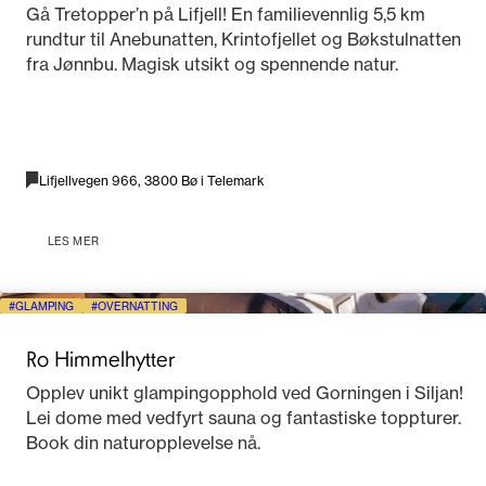
Gå Tretopper’n på Lifjell! En familievennlig 5,5 km
rundtur til Anebunatten, Krintofjellet og Bøkstulnatten
fra Jønnbu. Magisk utsikt og spennende natur.
Lifjellvegen 966, 3800 Bø i Telemark
LES MER
GLAMPING
OVERNATTING
Ro Himmelhytter
Opplev unikt glampingopphold ved Gorningen i Siljan!
Lei dome med vedfyrt sauna og fantastiske toppturer.
Book din naturopplevelse nå.