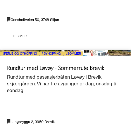
Gonsholtveien 50, 3748 Siljan
LES MER
FERJE OG ØYHOPPING
ØYHOPPING
SOMMER
Rundtur med Løvøy - Sommerrute Brevik
Rundtur med passasjerbåten Løvøy i Brevik
skjærgården. Vi har tre avganger pr dag, onsdag til
søndag
Langbrygga 2, 3950 Brevik