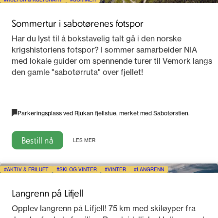
Sommertur i sabotørenes fotspor
Har du lyst til å bokstavelig talt gå i den norske
krigshistoriens fotspor? I sommer samarbeider NIA
med lokale guider om spennende turer til Vemork langs
den gamle "sabotørruta" over fjellet!
Parkeringsplass ved Rjukan fjellstue, merket med Sabotørstien.
Bestill nå
LES MER
AKTIV & FRILUFT
SKI OG VINTER
VINTER
LANGRENN
Langrenn på Lifjell
Opplev langrenn på Lifjell! 75 km med skiløyper fra