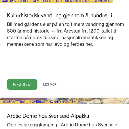
AKTIV & FRILUFT
FOTTURER
KULTUR & KULTURARV
SOMMER
Kulturhistorisk vandring gjennom århundrer i
Telemark
Bli med gårdens eier på en to timers vandring gjennom
800 år med historie — fra Årestua fra 1200-tallet til
starten på norsk turisme, nasjonalromantikken og
menneskene som har levd og ferdes her.
Bestill nå
LES MER
OVERNATTING
OVERNATTING NÆR NATUREN
Arctic Dome hos Svenseid Alpakka
Opplev luksusglamping i Arctic Dome hos Svenseid