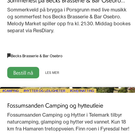
2026
Sommerkveld på brygga i Porsgrunn med live musikk
og sommerfest hos Becks Brasserie & Bar Osebro.
Melody Market spiller opp fra kl. 21:30. Middag bookes
separat via ResDiary.
Becks Brasserie & Bar Osebro
Bestill nå
LES MER
CAMPING
HYTTER OG LEILIGHETER
OVERNATTING
Fossumsanden Camping og hytteutleie
Fossumsanden Camping og Hytter i Telemark tilbyr
naturcamping, glamping og hytter ved vannet. Kun 18
km fra Hamaren tretoppveien. Finn roen i Fyresdal her!