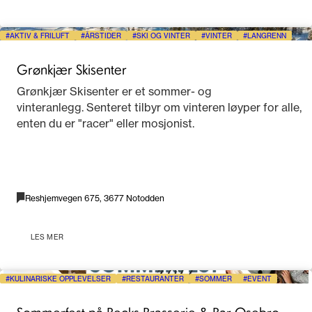
AKTIV & FRILUFT
ÅRSTIDER
SKI OG VINTER
VINTER
LANGRENN
Grønkjær Skisenter
Grønkjær Skisenter er et sommer- og
vinteranlegg. Senteret tilbyr om vinteren løyper for alle,
enten du er "racer" eller mosjonist.
Reshjemvegen 675, 3677 Notodden
LES MER
KULINARISKE OPPLEVELSER
RESTAURANTER
SOMMER
EVENT
Sommerfest på Becks Brasserie & Bar Osebro