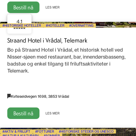
Bestill nå
LES MER
4.1
HISTORISKE HOTELLER
HOTELLER
OVERNATTING
Straand Hotel i Vrådal, Telemark
Bo på Straand Hotel i Vrådal, et historisk hotell ved
Nisser-sjøen med restaurant, bar, innendørsbasseng,
badstue og enkel tilgang til friluftsaktiviteter i
Telemark.
Kviteseidvegen 1698, 3853 Vrådal
Bestill nå
LES MER
AKTIV & FRILUFT
FOTTURER
HISTORISKE STEDER OG UNESCO
KULTUR & KULTURARV
SOMMER