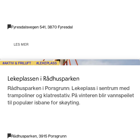
Fyresdalsvegen 541, 3870 Fyresdal
LES MER
AKTIV & FRILUFT
LEKEPLASS
Lekeplassen i Rådhusparken
Rådhusparken i Porsgrunn: Lekeplass i sentrum med
trampoliner og klatrestativ. På vinteren blir vannspeilet
til populær isbane for skøyting.
Rådhusparken, 3915 Porsgrunn