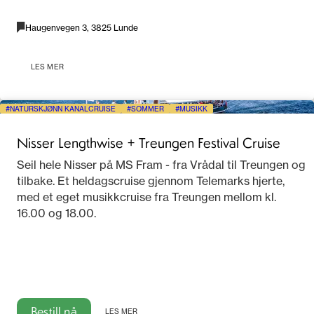
Haugenvegen 3, 3825 Lunde
LES MER
NATURSKJØNN KANALCRUISE
SOMMER
MUSIKK
Nisser Lengthwise + Treungen Festival Cruise
Seil hele Nisser på MS Fram - fra Vrådal til Treungen og
tilbake. Et heldagscruise gjennom Telemarks hjerte,
med et eget musikkcruise fra Treungen mellom kl.
16.00 og 18.00.
Bestill nå
LES MER