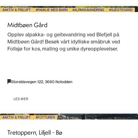
AKTIV & FRILUFT
FAMILIE MED BARN
ALPAKKAVANDRING
GJESTEGÅRD
Midtbøen Gård
Opplev alpakka- og geitevandring ved Blefjell på
Midtbøen Gård! Besøk vårt idylliske småbruk ved
Follsjø for kos, mating og unike dyreopplevelser.
Storeblevegen 122, 3680 Notodden
LES MER
AKTIV & FRILUFT
FOTTURER
Tretoppern, Lifjell - Bø