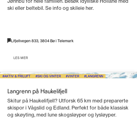
Jønnbu for hele familien. Besøk idylliske Hollane med
ski eller beltebil. Se info og skileie her.
Lifjellvegen 833, 3804 Bø i Telemark
LES MER
AKTIV & FRILUFT
SKI OG VINTER
VINTER
LANGRENN
Langrenn på Haukelifjell
Skitur på Haukelifjell? Utforsk 65 km med preparerte
skispor i Vågslid og Edland. Perfekt for både klassisk
og skøyting, med lune skogsløyper og lysløyper.