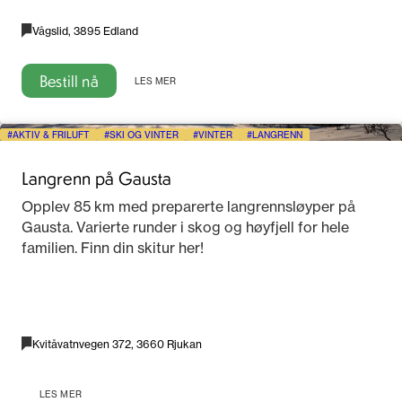
Vågslid, 3895 Edland
Bestill nå
LES MER
AKTIV & FRILUFT
SKI OG VINTER
VINTER
LANGRENN
Langrenn på Gausta
Opplev 85 km med preparerte langrennsløyper på
Gausta. Varierte runder i skog og høyfjell for hele
familien. Finn din skitur her!
Kvitåvatnvegen 372, 3660 Rjukan
LES MER