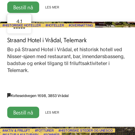
Bestill nå
LES MER
4.1
HISTORISKE HOTELLER
HOTELLER
OVERNATTING
Straand Hotel i Vrådal, Telemark
Bo på Straand Hotel i Vrådal, et historisk hotell ved
Nisser-sjøen med restaurant, bar, innendørsbasseng,
badstue og enkel tilgang til friluftsaktiviteter i
Telemark.
Kviteseidvegen 1698, 3853 Vrådal
Bestill nå
LES MER
AKTIV & FRILUFT
FOTTURER
HISTORISKE STEDER OG UNESCO
KULTUR & KULTURARV
SOMMER