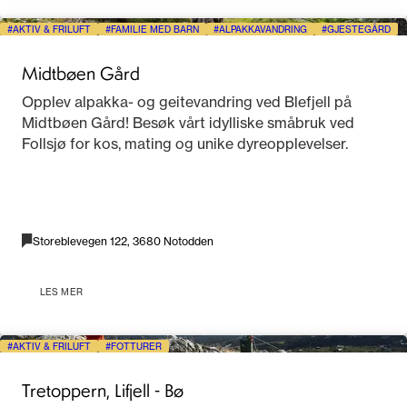
AKTIV & FRILUFT
FAMILIE MED BARN
ALPAKKAVANDRING
GJESTEGÅRD
Midtbøen Gård
Opplev alpakka- og geitevandring ved Blefjell på
Midtbøen Gård! Besøk vårt idylliske småbruk ved
Follsjø for kos, mating og unike dyreopplevelser.
Storeblevegen 122, 3680 Notodden
LES MER
AKTIV & FRILUFT
FOTTURER
Tretoppern, Lifjell - Bø