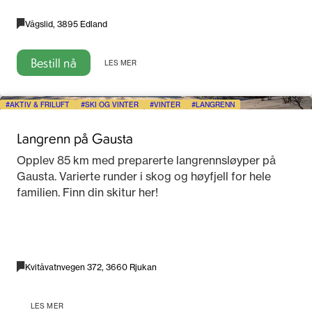
Vågslid, 3895 Edland
Bestill nå
LES MER
AKTIV & FRILUFT
SKI OG VINTER
VINTER
LANGRENN
Langrenn på Gausta
Opplev 85 km med preparerte langrennsløyper på
Gausta. Varierte runder i skog og høyfjell for hele
familien. Finn din skitur her!
Kvitåvatnvegen 372, 3660 Rjukan
LES MER