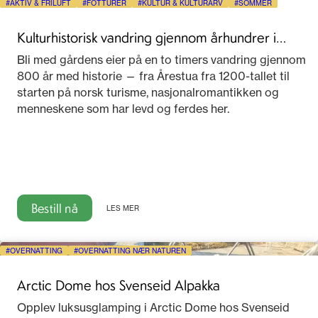
AKTIV & FRILUFT
FOTTURER
KULTUR & KULTURARV
SOMMER
Kulturhistorisk vandring gjennom århundrer i
Telemark
Bli med gårdens eier på en to timers vandring gjennom
800 år med historie — fra Årestua fra 1200-tallet til
starten på norsk turisme, nasjonalromantikken og
menneskene som har levd og ferdes her.
Bestill nå
LES MER
OVERNATTING
OVERNATTING NÆR NATUREN
Arctic Dome hos Svenseid Alpakka
Opplev luksusglamping i Arctic Dome hos Svenseid