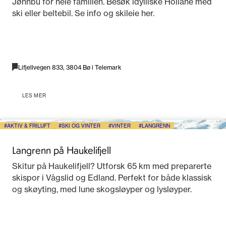
Jønnbu for hele familien. Besøk idylliske Hollane med
ski eller beltebil. Se info og skileie her.
Lifjellvegen 833, 3804 Bø i Telemark
LES MER
AKTIV & FRILUFT
SKI OG VINTER
VINTER
LANGRENN
Langrenn på Haukelifjell
Skitur på Haukelifjell? Utforsk 65 km med preparerte
skispor i Vågslid og Edland. Perfekt for både klassisk
og skøyting, med lune skogsløyper og lysløyper.