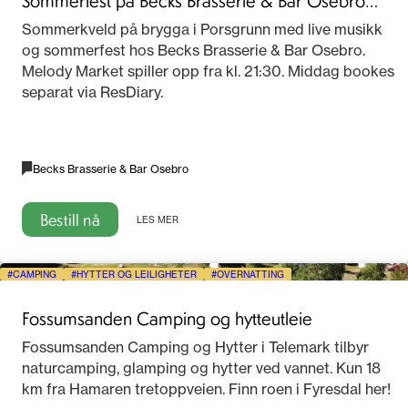
2026
Sommerkveld på brygga i Porsgrunn med live musikk
og sommerfest hos Becks Brasserie & Bar Osebro.
Melody Market spiller opp fra kl. 21:30. Middag bookes
separat via ResDiary.
Becks Brasserie & Bar Osebro
Bestill nå
LES MER
CAMPING
HYTTER OG LEILIGHETER
OVERNATTING
Fossumsanden Camping og hytteutleie
Fossumsanden Camping og Hytter i Telemark tilbyr
naturcamping, glamping og hytter ved vannet. Kun 18
km fra Hamaren tretoppveien. Finn roen i Fyresdal her!