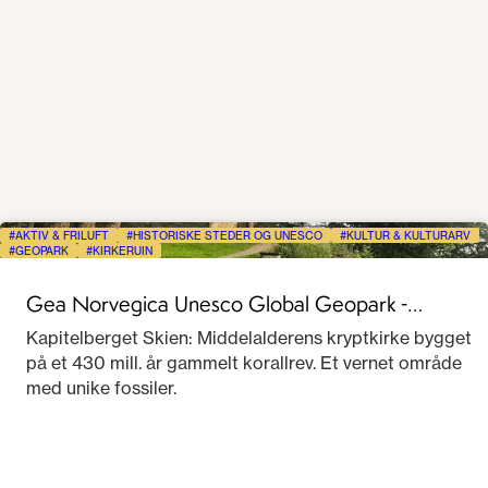
AKTIV & FRILUFT
HISTORISKE STEDER OG UNESCO
KULTUR & KULTURARV
GEOPARK
KIRKERUIN
Gea Norvegica Unesco Global Geopark -
Kapitelberget
Kapitelberget Skien: Middelalderens kryptkirke bygget
på et 430 mill. år gammelt korallrev. Et vernet område
med unike fossiler.