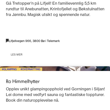
Gå Tretopper’n på Lifjell! En familievennlig 5,5 km
rundtur til Anebunatten, Krintofjellet og Bøkstulnatten
fra Jønnbu. Magisk utsikt og spennende natur.
Lifjellvegen 966, 3800 Bø i Telemark
LES MER
GLAMPING
OVERNATTING
Ro Himmelhytter
Opplev unikt glampingopphold ved Gorningen i Siljan!
Lei dome med vedfyrt sauna og fantastiske toppturer.
Book din naturopplevelse nå.