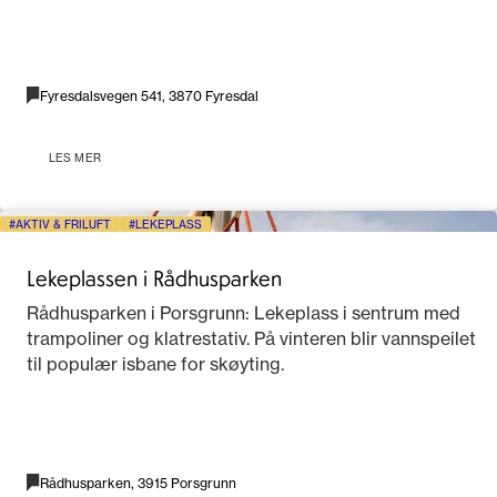
Fyresdalsvegen 541, 3870 Fyresdal
LES MER
AKTIV & FRILUFT
LEKEPLASS
Lekeplassen i Rådhusparken
Rådhusparken i Porsgrunn: Lekeplass i sentrum med
trampoliner og klatrestativ. På vinteren blir vannspeilet
til populær isbane for skøyting.
Rådhusparken, 3915 Porsgrunn