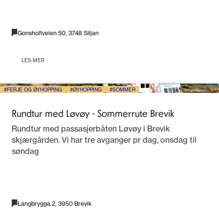
Gonsholtveien 50, 3748 Siljan
LES MER
FERJE OG ØYHOPPING
ØYHOPPING
SOMMER
Rundtur med Løvøy - Sommerrute Brevik
Rundtur med passasjerbåten Løvøy i Brevik
skjærgården. Vi har tre avganger pr dag, onsdag til
søndag
Langbrygga 2, 3950 Brevik