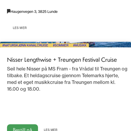
Haugenvegen 3, 3825 Lunde
LES MER
NATURSKJØNN KANALCRUISE
SOMMER
MUSIKK
Nisser Lengthwise + Treungen Festival Cruise
Seil hele Nisser på MS Fram - fra Vrådal til Treungen og
tilbake. Et heldagscruise gjennom Telemarks hjerte,
med et eget musikkcruise fra Treungen mellom kl.
16.00 og 18.00.
Bestill nå
LES MER