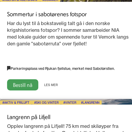
Sommertur i sabotørenes fotspor
Har du lyst til å bokstavelig talt gå i den norske
krigshistoriens fotspor? I sommer samarbeider NIA
med lokale guider om spennende turer til Vemork langs
den gamle "sabotørruta" over fjellet!
Parkeringsplass ved Rjukan fjellstue, merket med Sabotørstien.
Bestill nå
LES MER
AKTIV & FRILUFT
SKI OG VINTER
VINTER
LANGRENN
Langrenn på Lifjell
Opplev langrenn på Lifjell! 75 km med skiløyper fra