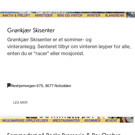
AKTIV & FRILUFT
ÅRSTIDER
SKI OG VINTER
VINTER
LANGRENN
Grønkjær Skisenter
Grønkjær Skisenter er et sommer- og
vinteranlegg. Senteret tilbyr om vinteren løyper for alle,
enten du er "racer" eller mosjonist.
Reshjemvegen 675, 3677 Notodden
LES MER
KULINARISKE OPPLEVELSER
RESTAURANTER
SOMMER
EVENT
Sommerfest på Becks Brasserie & Bar Osebro