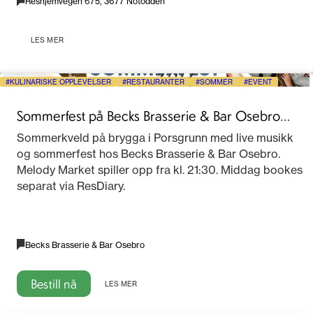
Reshjemvegen 675, 3677 Notodden
LES MER
KULINARISKE OPPLEVELSER
RESTAURANTER
SOMMER
EVENT
Sommerfest på Becks Brasserie & Bar Osebro
2026
Sommerkveld på brygga i Porsgrunn med live musikk
og sommerfest hos Becks Brasserie & Bar Osebro.
Melody Market spiller opp fra kl. 21:30. Middag bookes
separat via ResDiary.
Becks Brasserie & Bar Osebro
Bestill nå
LES MER