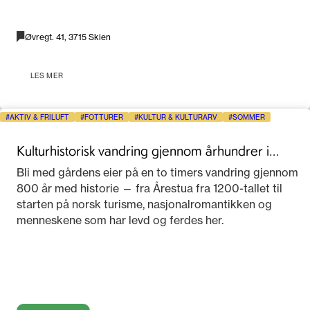
Øvregt. 41, 3715 Skien
LES MER
AKTIV & FRILUFT
FOTTURER
KULTUR & KULTURARV
SOMMER
Kulturhistorisk vandring gjennom århundrer i
Telemark
Bli med gårdens eier på en to timers vandring gjennom
800 år med historie — fra Årestua fra 1200-tallet til
starten på norsk turisme, nasjonalromantikken og
menneskene som har levd og ferdes her.