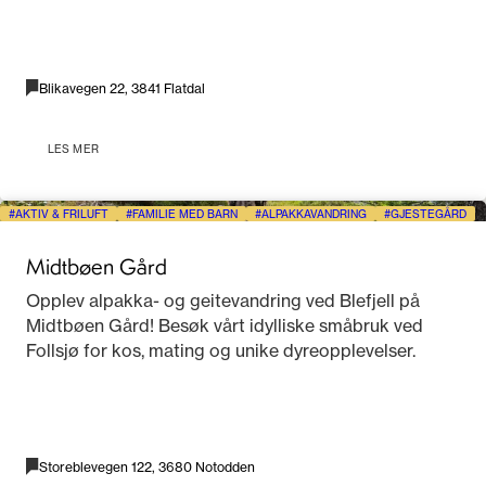
Blikavegen 22, 3841 Flatdal
LES MER
AKTIV & FRILUFT
FAMILIE MED BARN
ALPAKKAVANDRING
GJESTEGÅRD
Midtbøen Gård
Opplev alpakka- og geitevandring ved Blefjell på
Midtbøen Gård! Besøk vårt idylliske småbruk ved
Follsjø for kos, mating og unike dyreopplevelser.
Storeblevegen 122, 3680 Notodden