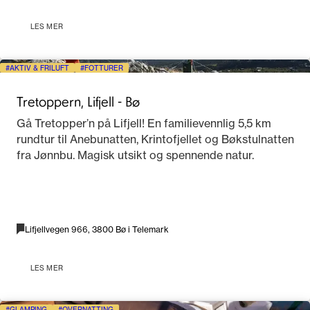
LES MER
AKTIV & FRILUFT
FOTTURER
Tretoppern, Lifjell - Bø
Gå Tretopper’n på Lifjell! En familievennlig 5,5 km
rundtur til Anebunatten, Krintofjellet og Bøkstulnatten
fra Jønnbu. Magisk utsikt og spennende natur.
Lifjellvegen 966, 3800 Bø i Telemark
LES MER
GLAMPING
OVERNATTING