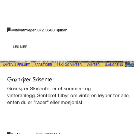
Kvitåvatnvegen 372, 3660 Rjukan
LES MER
AKTIV & FRILUFT
ÅRSTIDER
SKI OG VINTER
VINTER
LANGRENN
Grønkjær Skisenter
Grønkjær Skisenter er et sommer- og
vinteranlegg. Senteret tilbyr om vinteren løyper for alle,
enten du er "racer" eller mosjonist.