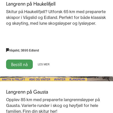
Langrenn på Haukelifjell
Skitur på Haukelifjell? Utforsk 65 km med preparerte
skispor i Vågslid og Edland. Perfekt for både klassisk
og skøyting, med lune skogsløyper og lysløyper.
Vågslid, 3895 Edland
Bestill nå
LES MER
AKTIV & FRILUFT
SKI OG VINTER
VINTER
LANGRENN
Langrenn på Gausta
Opplev 85 km med preparerte langrennsløyper på
Gausta. Varierte runder i skog og høyfjell for hele
familien. Finn din skitur her!