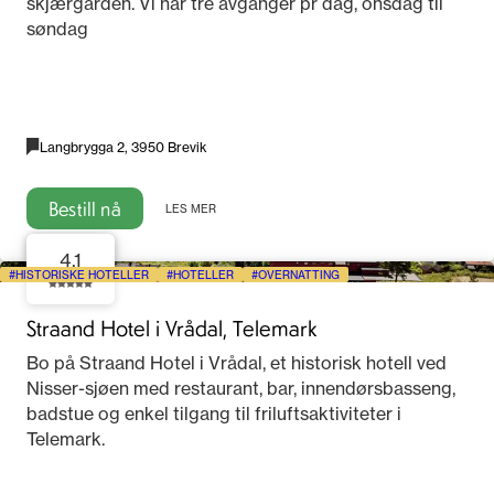
skjærgården. Vi har tre avganger pr dag, onsdag til
søndag
Langbrygga 2, 3950 Brevik
Bestill nå
LES MER
4.1
HISTORISKE HOTELLER
HOTELLER
OVERNATTING
Straand Hotel i Vrådal, Telemark
Bo på Straand Hotel i Vrådal, et historisk hotell ved
Nisser-sjøen med restaurant, bar, innendørsbasseng,
badstue og enkel tilgang til friluftsaktiviteter i
Telemark.