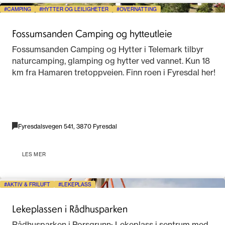
CAMPING
HYTTER OG LEILIGHETER
OVERNATTING
Fossumsanden Camping og hytteutleie
Fossumsanden Camping og Hytter i Telemark tilbyr
naturcamping, glamping og hytter ved vannet. Kun 18
km fra Hamaren tretoppveien. Finn roen i Fyresdal her!
Fyresdalsvegen 541, 3870 Fyresdal
LES MER
AKTIV & FRILUFT
LEKEPLASS
Lekeplassen i Rådhusparken
Rådhusparken i Porsgrunn: Lekeplass i sentrum med