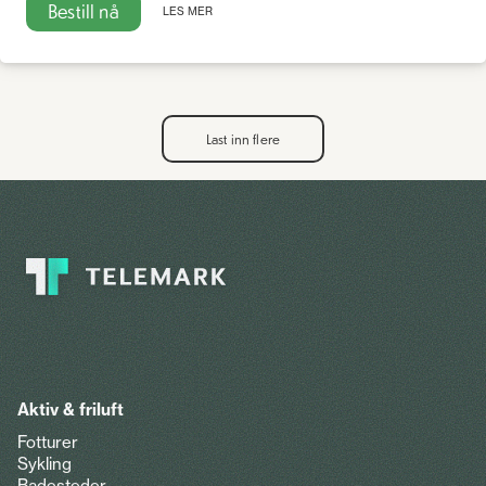
Bestill nå
LES MER
Last inn flere
Aktiv & friluft
Fotturer
Sykling
Badesteder