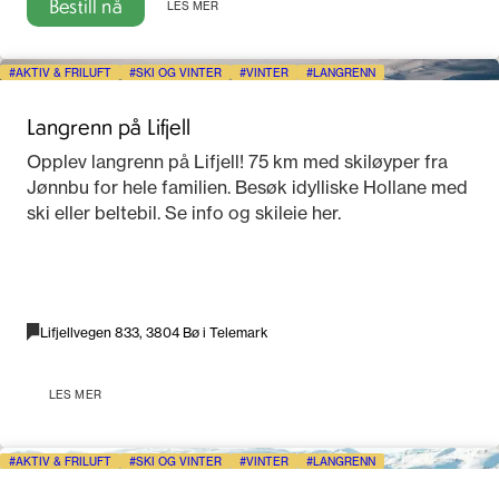
Bestill nå
LES MER
AKTIV & FRILUFT
SKI OG VINTER
VINTER
LANGRENN
Langrenn på Lifjell
Opplev langrenn på Lifjell! 75 km med skiløyper fra
Jønnbu for hele familien. Besøk idylliske Hollane med
ski eller beltebil. Se info og skileie her.
Lifjellvegen 833, 3804 Bø i Telemark
LES MER
AKTIV & FRILUFT
SKI OG VINTER
VINTER
LANGRENN