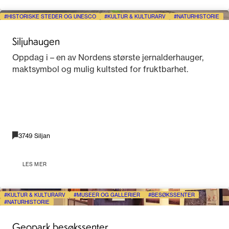
HISTORISKE STEDER OG UNESCO
KULTUR & KULTURARV
NATURHISTORIE
Siljuhaugen
Oppdag i – en av Nordens største jernalderhauger,
maktsymbol og mulig kultsted for fruktbarhet.
3749 Siljan
LES MER
KULTUR & KULTURARV
MUSEER OG GALLERIER
BESØKSSENTER
NATURHISTORIE
Geopark besøkssenter