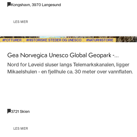
Kongshavn, 3970 Langesund
LES MER
FOTTURER
HISTORISKE STEDER OG UNESCO
NATURHISTORIE
Gea Norvegica Unesco Global Geopark -
Mikaelshulen
Nord for Løveid sluser langs Telemarkskanalen, ligger
Mikaelshulen - en fjellhule ca. 30 meter over vannflaten.
3721 Skien
LES MER