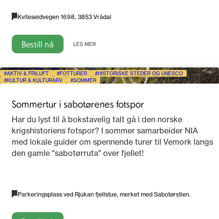
Kviteseidvegen 1698, 3853 Vrådal
Bestill nå
LES MER
AKTIV & FRILUFT
FOTTURER
HISTORISKE STEDER OG UNESCO
KULTUR & KULTURARV
SOMMER
Sommertur i sabotørenes fotspor
Har du lyst til å bokstavelig talt gå i den norske
krigshistoriens fotspor? I sommer samarbeider NIA
med lokale guider om spennende turer til Vemork langs
den gamle "sabotørruta" over fjellet!
Parkeringsplass ved Rjukan fjellstue, merket med Sabotørstien.