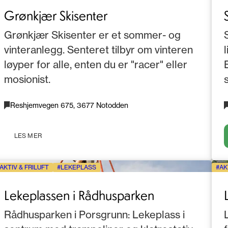
Grønkjær Skisenter
Grønkjær Skisenter er et sommer- og
vinteranlegg. Senteret tilbyr om vinteren
løyper for alle, enten du er "racer" eller
mosjonist.
Reshjemvegen 675, 3677 Notodden
LES MER
AKTIV & FRILUFT
LEKEPLASS
AK
Lekeplassen i Rådhusparken
Rådhusparken i Porsgrunn: Lekeplass i