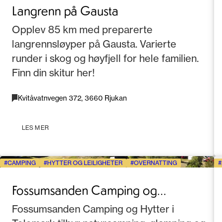
Langrenn på Gausta
Opplev 85 km med preparerte
langrennsløyper på Gausta. Varierte
runder i skog og høyfjell for hele familien.
Finn din skitur her!
Kvitåvatnvegen 372, 3660 Rjukan
LES MER
CAMPING
HYTTER OG LEILIGHETER
OVERNATTING
Fossumsanden Camping og
hytteutleie
Fossumsanden Camping og Hytter i