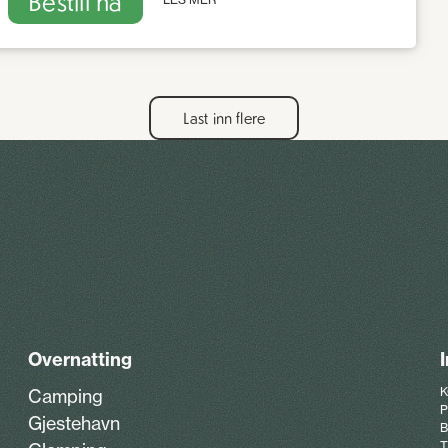
Bestill nå
Last inn flere
Overnatting
K
Camping
P
Gjestehavn
B
T