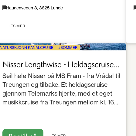
Haugenvegen 3, 3825 Lunde
LES MER
NATURSKJØNN KANALCRUISE
SOMMER
Nisser Lengthwise - Heldagscruise
fra Vrådal til Treungen
Seil hele Nisser på MS Fram - fra Vrådal til
Treungen og tilbake. Et heldagscruise
gjennom Telemarks hjerte, med et eget
musikkcruise fra Treungen mellom kl. 16.00
og 18.00.
LES MER