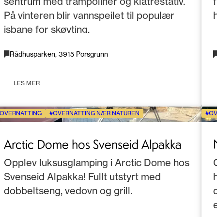
sentrum med trampoliner og klatrestativ.
På vinteren blir vannspeilet til populær
isbane for skøyting.
Rådhusparken, 3915 Porsgrunn
LES MER
OVERNATTING
OVERNATTING NÆR NATUREN
OV
Arctic Dome hos Svenseid Alpakka
Opplev luksusglamping i Arctic Dome hos
Svenseid Alpakka! Fullt utstyrt med
dobbeltseng, vedovn og grill.