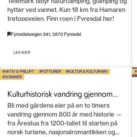
Telemark tilbyr naturcamping, glamping og
hytter ved vannet. Kun 18 km fra Hamaren
tretoppveien. Finn roen i Fyresdal her!
Fyresdalsvegen 541, 3870 Fyresdal
LES MER
AKTIV & FRILUFT
FOTTURER
KULTUR & KULTURARV
SOMMER
Kulturhistorisk vandring gjennom
århundrer i Telemark
Bli med gårdens eier på en to timers
vandring gjennom 800 år med historie —
fra Årestua fra 1200-tallet til starten på
norsk turisme, nasjonalromantikken og