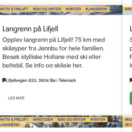
AKTIV & FRILUFT
SKI OG VINTER
VINTER
LANGRENN
AK
Langrenn på Lifjell
Opplev langrenn på Lifjell! 75 km med
skiløyper fra Jønnbu for hele familien.
Besøk idylliske Hollane med ski eller
beltebil. Se info og skileie her.
Lifjellvegen 833, 3804 Bø i Telemark
LES MER
AKTIV & FRILUFT
ÅRSTIDER
SKI OG VINTER
VINTER
KU
LANGRENN
EV