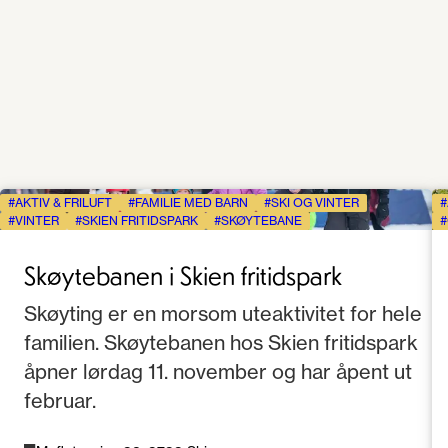
AKTIV & FRILUFT
FAMILIE MED BARN
SKI OG VINTER
VINTER
SKIEN FRITIDSPARK
SKØYTEBANE
Skøytebanen i Skien fritidspark
Skøyting er en morsom uteaktivitet for hele
familien. Skøytebanen hos Skien fritidspark
åpner lørdag 11. november og har åpent ut
februar.