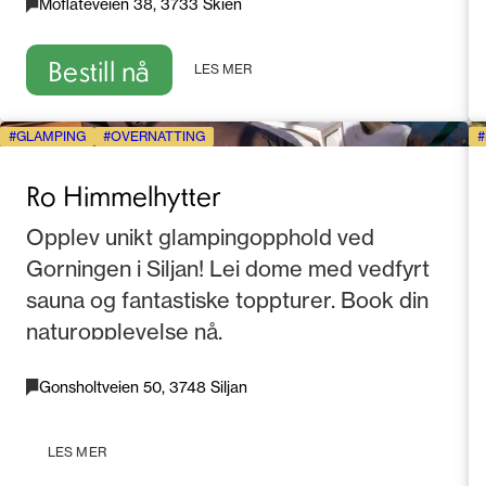
Moflateveien 38, 3733 Skien
Bestill nå
LES MER
GLAMPING
OVERNATTING
Ro Himmelhytter
Opplev unikt glampingopphold ved
Gorningen i Siljan! Lei dome med vedfyrt
sauna og fantastiske toppturer. Book din
naturopplevelse nå.
Gonsholtveien 50, 3748 Siljan
LES MER