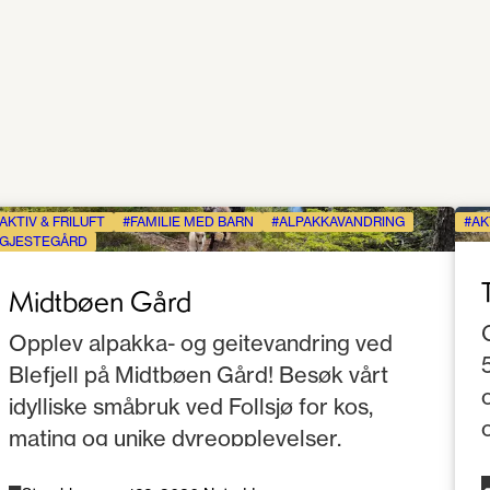
AKTIV & FRILUFT
FAMILIE MED BARN
ALPAKKAVANDRING
AK
GJESTEGÅRD
Midtbøen Gård
Opplev alpakka- og geitevandring ved
Blefjell på Midtbøen Gård! Besøk vårt
idylliske småbruk ved Follsjø for kos,
mating og unike dyreopplevelser.