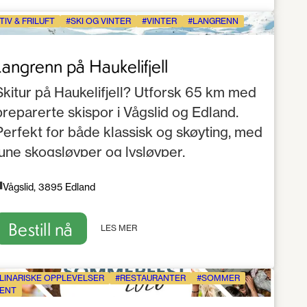
TIV & FRILUFT
SKI OG VINTER
VINTER
LANGRENN
Langrenn på Haukelifjell
Skitur på Haukelifjell? Utforsk 65 km med
preparerte skispor i Vågslid og Edland.
Perfekt for både klassisk og skøyting, med
lune skogsløyper og lysløyper.
Vågslid, 3895 Edland
Bestill nå
LES MER
LINARISKE OPPLEVELSER
RESTAURANTER
SOMMER
ENT