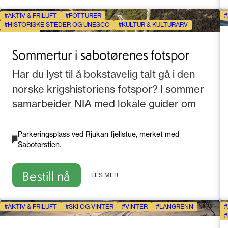
AKTIV & FRILUFT
FOTTURER
HISTORISKE STEDER OG UNESCO
KULTUR & KULTURARV
SOMMER
Sommertur i sabotørenes fotspor
Har du lyst til å bokstavelig talt gå i den
norske krigshistoriens fotspor? I sommer
samarbeider NIA med lokale guider om
spennende turer til Vemork langs den
gamle "sabotørruta" over fjellet!
Parkeringsplass ved Rjukan fjellstue, merket med
Sabotørstien.
Bestill nå
LES MER
AKTIV & FRILUFT
SKI OG VINTER
VINTER
LANGRENN