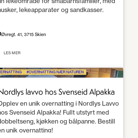
fin lekeområde for småbarnsfamilier, med
husker, lekeapparater og sandkasser.
Øvregt. 41, 3715 Skien
LES MER
ERNATTING
OVERNATTING NÆR NATUREN
Nordlys lavvo hos Svenseid Alpakka
Opplev en unik overnatting i Nordlys Lavvo
hos Svenseid Alpakka! Fullt utstyrt med
dobbeltseng, kjøkken og bålpanne. Bestill
en unik overnatting!