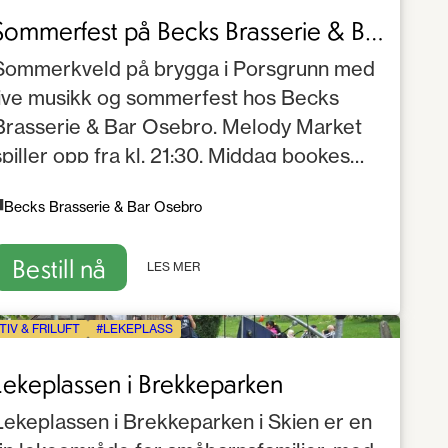
Sommerfest på Becks Brasserie & Bar
Osebro 2026
Sommerkveld på brygga i Porsgrunn med
live musikk og sommerfest hos Becks
Brasserie & Bar Osebro. Melody Market
spiller opp fra kl. 21:30. Middag bookes
separat via ResDiary.
Becks Brasserie & Bar Osebro
Bestill nå
LES MER
TIV & FRILUFT
LEKEPLASS
Lekeplassen i Brekkeparken
Lekeplassen i Brekkeparken i Skien er en