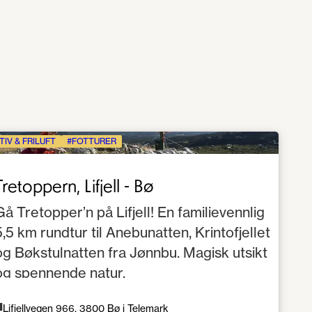
TIV & FRILUFT
FOTTURER
Tretoppern, Lifjell - Bø
Gå Tretopper’n på Lifjell! En familievennlig
5,5 km rundtur til Anebunatten, Krintofjellet
og Bøkstulnatten fra Jønnbu. Magisk utsikt
og spennende natur.
Lifjellvegen 966, 3800 Bø i Telemark