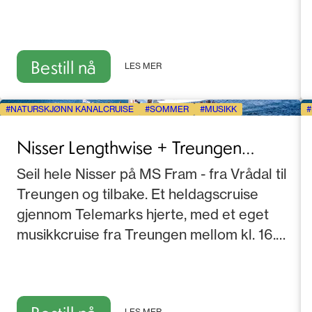
menneskene som har levd og ferdes her.
Bestill nå
LES MER
NATURSKJØNN KANALCRUISE
SOMMER
MUSIKK
Nisser Lengthwise + Treungen
Festival Cruise
Seil hele Nisser på MS Fram - fra Vrådal til
Treungen og tilbake. Et heldagscruise
gjennom Telemarks hjerte, med et eget
musikkcruise fra Treungen mellom kl. 16.00
og 18.00.
LES MER