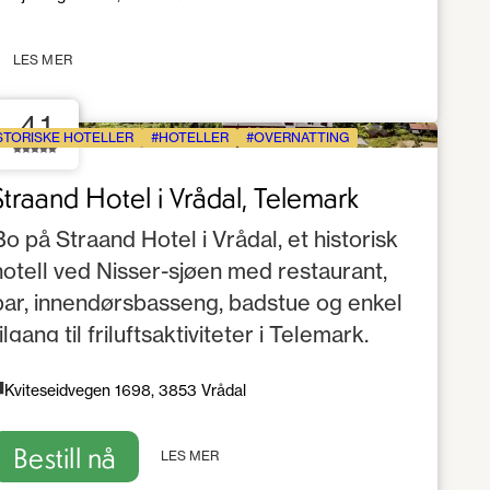
LES MER
4.1
STORISKE HOTELLER
HOTELLER
OVERNATTING
Straand Hotel i Vrådal, Telemark
Bo på Straand Hotel i Vrådal, et historisk
hotell ved Nisser-sjøen med restaurant,
bar, innendørsbasseng, badstue og enkel
tilgang til friluftsaktiviteter i Telemark.
Kviteseidvegen 1698, 3853 Vrådal
Bestill nå
LES MER