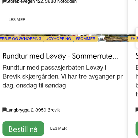
Storeblevegen 122, 3680 Notodden
LES MER
FERJE OG ØYHOPPING
ØYHOPPING
SOMMER
HI
Rundtur med Løvøy - Sommerrute
Brevik
Rundtur med passasjerbåten Løvøy i
Brevik skjærgården. Vi har tre avganger pr
dag, onsdag til søndag
Langbrygga 2, 3950 Brevik
Bestill nå
LES MER