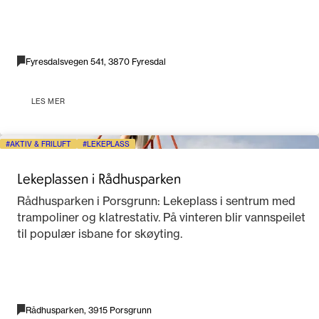
Fyresdalsvegen 541, 3870 Fyresdal
LES MER
AKTIV & FRILUFT
LEKEPLASS
Lekeplassen i Rådhusparken
Rådhusparken i Porsgrunn: Lekeplass i sentrum med
trampoliner og klatrestativ. På vinteren blir vannspeilet
til populær isbane for skøyting.
Rådhusparken, 3915 Porsgrunn