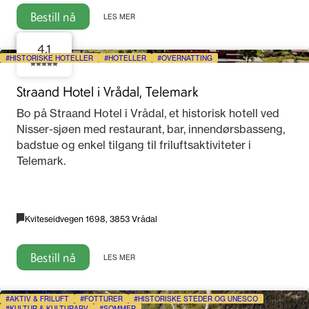
Bestill nå
LES MER
4.1
HISTORISKE HOTELLER
HOTELLER
OVERNATTING
Straand Hotel i Vrådal, Telemark
Bo på Straand Hotel i Vrådal, et historisk hotell ved
Nisser-sjøen med restaurant, bar, innendørsbasseng,
badstue og enkel tilgang til friluftsaktiviteter i
Telemark.
Kviteseidvegen 1698, 3853 Vrådal
Bestill nå
LES MER
AKTIV & FRILUFT
FOTTURER
HISTORISKE STEDER OG UNESCO
KULTUR & KULTURARV
SOMMER