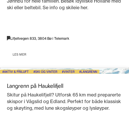
Jønnbu for hele familien. Besøk idylliske Hollane med
ski eller beltebil. Se info og skileie her.
Lifjellvegen 833, 3804 Bø i Telemark
LES MER
AKTIV & FRILUFT
SKI OG VINTER
VINTER
LANGRENN
Langrenn på Haukelifjell
Skitur på Haukelifjell? Utforsk 65 km med preparerte
skispor i Vågslid og Edland. Perfekt for både klassisk
og skøyting, med lune skogsløyper og lysløyper.