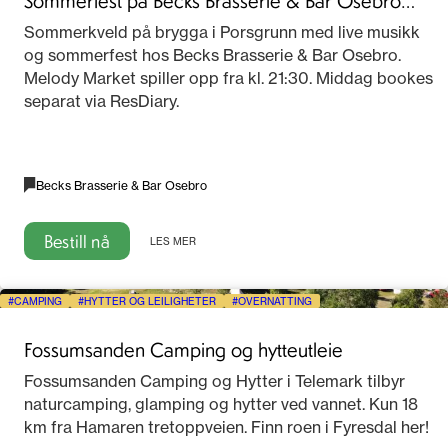
2026
Sommerkveld på brygga i Porsgrunn med live musikk
og sommerfest hos Becks Brasserie & Bar Osebro.
Melody Market spiller opp fra kl. 21:30. Middag bookes
separat via ResDiary.
Becks Brasserie & Bar Osebro
Bestill nå
LES MER
CAMPING
HYTTER OG LEILIGHETER
OVERNATTING
Fossumsanden Camping og hytteutleie
Fossumsanden Camping og Hytter i Telemark tilbyr
naturcamping, glamping og hytter ved vannet. Kun 18
km fra Hamaren tretoppveien. Finn roen i Fyresdal her!