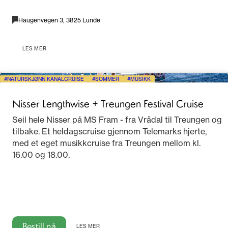
Haugenvegen 3, 3825 Lunde
LES MER
NATURSKJØNN KANALCRUISE
SOMMER
MUSIKK
Nisser Lengthwise + Treungen Festival Cruise
Seil hele Nisser på MS Fram - fra Vrådal til Treungen og
tilbake. Et heldagscruise gjennom Telemarks hjerte,
med et eget musikkcruise fra Treungen mellom kl.
16.00 og 18.00.
Bestill nå
LES MER