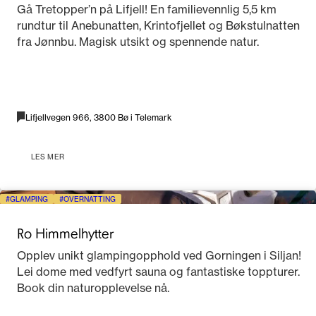
Gå Tretopper’n på Lifjell! En familievennlig 5,5 km
rundtur til Anebunatten, Krintofjellet og Bøkstulnatten
fra Jønnbu. Magisk utsikt og spennende natur.
Lifjellvegen 966, 3800 Bø i Telemark
LES MER
GLAMPING
OVERNATTING
Ro Himmelhytter
Opplev unikt glampingopphold ved Gorningen i Siljan!
Lei dome med vedfyrt sauna og fantastiske toppturer.
Book din naturopplevelse nå.