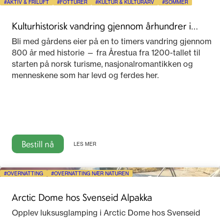
AKTIV & FRILUFT
FOTTURER
KULTUR & KULTURARV
SOMMER
Kulturhistorisk vandring gjennom århundrer i
Telemark
Bli med gårdens eier på en to timers vandring gjennom
800 år med historie — fra Årestua fra 1200-tallet til
starten på norsk turisme, nasjonalromantikken og
menneskene som har levd og ferdes her.
Bestill nå
LES MER
OVERNATTING
OVERNATTING NÆR NATUREN
Arctic Dome hos Svenseid Alpakka
Opplev luksusglamping i Arctic Dome hos Svenseid