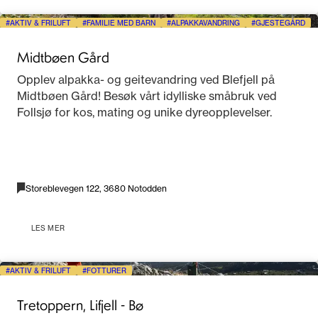
AKTIV & FRILUFT
FAMILIE MED BARN
ALPAKKAVANDRING
GJESTEGÅRD
Midtbøen Gård
Opplev alpakka- og geitevandring ved Blefjell på
Midtbøen Gård! Besøk vårt idylliske småbruk ved
Follsjø for kos, mating og unike dyreopplevelser.
Storeblevegen 122, 3680 Notodden
LES MER
AKTIV & FRILUFT
FOTTURER
Tretoppern, Lifjell - Bø