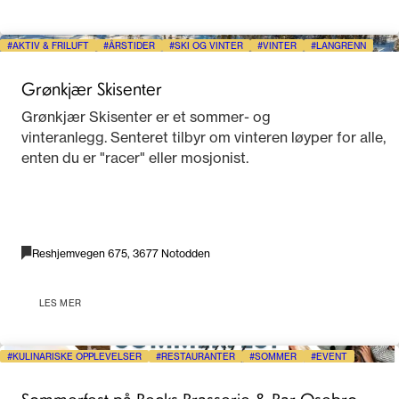
AKTIV & FRILUFT
ÅRSTIDER
SKI OG VINTER
VINTER
LANGRENN
Grønkjær Skisenter
Grønkjær Skisenter er et sommer- og
vinteranlegg. Senteret tilbyr om vinteren løyper for alle,
enten du er "racer" eller mosjonist.
Reshjemvegen 675, 3677 Notodden
LES MER
KULINARISKE OPPLEVELSER
RESTAURANTER
SOMMER
EVENT
Sommerfest på Becks Brasserie & Bar Osebro