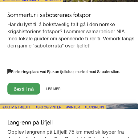
Sommertur i sabotørenes fotspor
Har du lyst til å bokstavelig talt gå i den norske
krigshistoriens fotspor? I sommer samarbeider NIA
med lokale guider om spennende turer til Vemork langs
den gamle "sabotørruta" over fjellet!
Parkeringsplass ved Rjukan fjellstue, merket med Sabotørstien.
Bestill nå
LES MER
AKTIV & FRILUFT
SKI OG VINTER
VINTER
LANGRENN
Langrenn på Lifjell
Opplev langrenn på Lifjell! 75 km med skiløyper fra