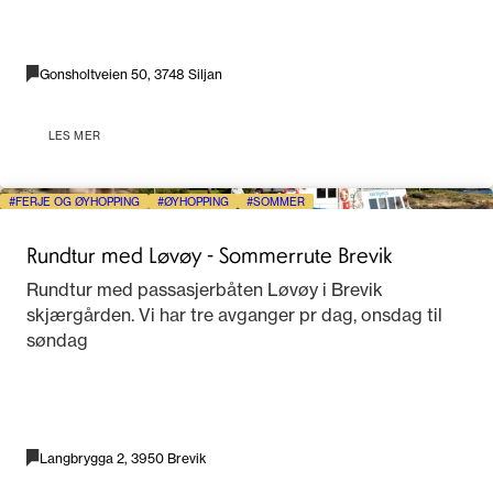
Gonsholtveien 50, 3748 Siljan
LES MER
FERJE OG ØYHOPPING
ØYHOPPING
SOMMER
Rundtur med Løvøy - Sommerrute Brevik
Rundtur med passasjerbåten Løvøy i Brevik
skjærgården. Vi har tre avganger pr dag, onsdag til
søndag
Langbrygga 2, 3950 Brevik