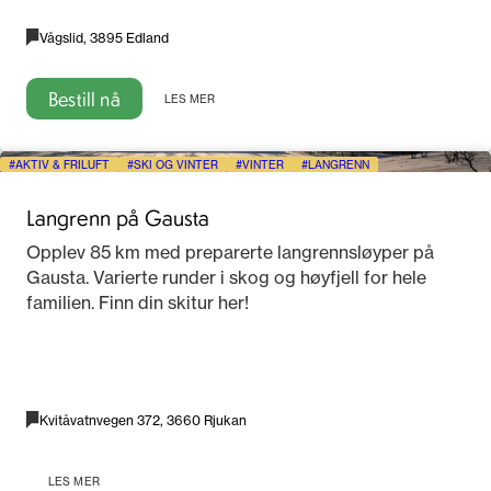
Vågslid, 3895 Edland
Bestill nå
LES MER
AKTIV & FRILUFT
SKI OG VINTER
VINTER
LANGRENN
Langrenn på Gausta
Opplev 85 km med preparerte langrennsløyper på
Gausta. Varierte runder i skog og høyfjell for hele
familien. Finn din skitur her!
Kvitåvatnvegen 372, 3660 Rjukan
LES MER