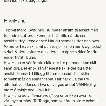
fall i ikoniske Magasuget.
HiwiHuhu
Trippel moro! Svisj ned 110 meter ansikt til ansikt med
to andre. Latteren kommer til å trille når du ser
ansiktsuttrykkene deres! Når du sendes utfor den over
10 meter høye sklia, vil du svosje inn i en mørk og lukket
sirkel. Videre svinger du videre i to åpne sirkler før du
ender trygt i bunn.
HiwiHuhu er vår første sklie der tre personer kan skli
samtidig. Det er også vår eneste sklie der du sitter
ansikt til ansikt. I tillegg til tremannsbåt, har sklia
tomannsbåt og enmannsbåt. Her har du altså tre
alternativer. Uansett hva du velger, er det VANNvittig
moro å svisje ned HiwiHuhu!
HiwiHuhu betyr "svisj-svosj", og er prikken over i'en i
vårt nye ormåde Te Tonga, som var årets store nyhet i