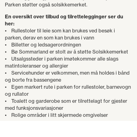
Parken støtter også solsikkemerket.
En oversikt over tilbud og tilrettelegginger ser du
her:
• Rullestoler til leie som kan brukes ved besøk i
parken, derav en som kan brukes i vann
• Billetter og ledsagerordningen
• Bø Sommarland er stolt av å støtte Solsikkemerket
• Utsalgssteder i parken imøtekommer alle slags
matintoleranser og allergier
• Servicehunder er velkommen, men må holdes i bånd
og borte fra bassengene
• Egen markert rute i parken for rullestoler, barnevogn
og rullator
• Toalett og garderobe som er tilrettelagt for gjester
med funksjonsvariasjoner
• Rolige områder i litt skjermede omgivelser
Les mer om tilbud og tilrettelgginger Bø Sommarland
tilbyr.