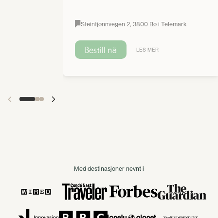
Steintjønnvegen 2, 3800 Bø i Telemark
Bestill nå
LES MER
Med destinasjoner nevnt i