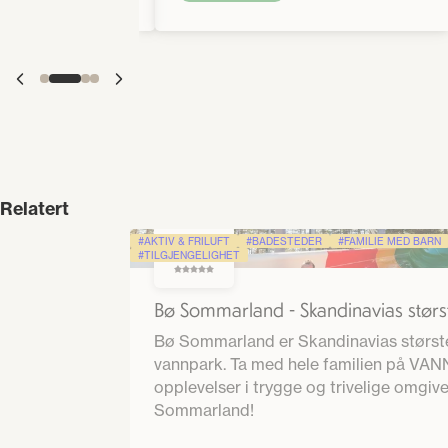
Relatert
AKTIV & FRILUFT
BADESTEDER
FAMILIE MED BARN
3.0
TILGJENGELIGHET
Bø Sommarland - Skandinavias størs
badeland!
Bø Sommarland er Skandinavias størst
vannpark. Ta med hele familien på VANN
opplevelser i trygge og trivelige omgive
Sommarland!