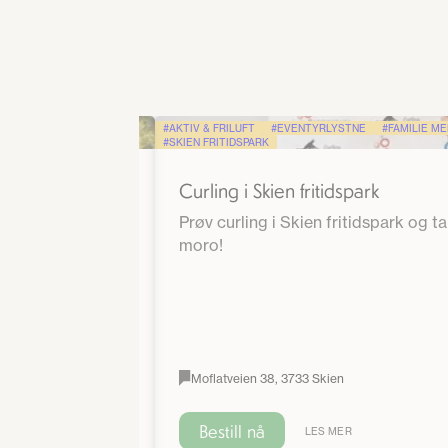
STOLBRUKERE
AKTIV & FRILUFT
EVENTYRLYSTNE
FAMILIE M
SKIEN FRITIDSPARK
Curling i Skien fritidspark
er for gående,
Prøv curling i Skien fritidspark og t
moro!
Moflatveien 38, 3733 Skien
Bestill nå
LES MER