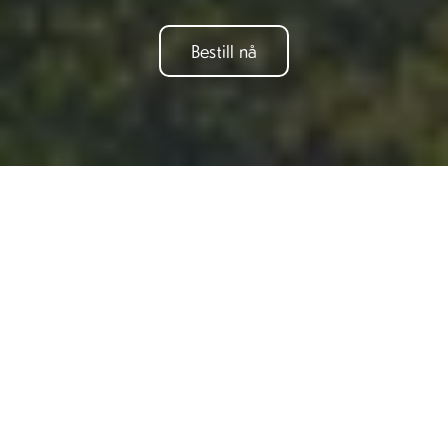
Bestill nå
Om
Natur og matkultur er en turgruppe for innvandrere.
Målet er å bli trygg på tur og treffe nye venner.