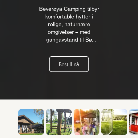
Beverøya Camping tilbyr
komfortable hytter i
rolige, naturnære
omgivelser – med
gangavstand til Bø
sentrum. Et perfekt valg
for deg som ønsker
avslapning, enkel komfort
Bestill nå
og kort vei til det meste.