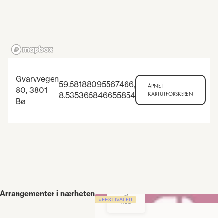
Gvarvvegen
59.58188095567466
,
ÅPNE I
80, 3801
8.535365846655854
KARTUTFORSKEREN
Bø
9
Arrangementer i nærheten
FESTIVALER
AUG