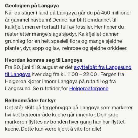
Geologien på Langøya
Når du stiger i land på Langøya går du på 450 millioner
år gammel havbunn! Denne har blitt omdannet til
kalkfjell, men er fortsatt full av fossiler. Her finner du
rester etter mange slags sjødyr. Kalkfjellet danner
grunnlag for en helt spesiell flora og mange sjeldne
planter, dyr, sopp og lav, reinrose og sjeldne orkideer.
Hvordan komme seg til Langøya
Fra 20. juni til 9. august er det
skyttelbåt fra Langesund
til Langøya
hver dag fra kl. 11.00 – 22.00 . Fergen fra
Helgeroa kjører innom Langøya på ruta til og fra
Langesund. Se rutetider
for
Helgeroafergene
.
Beiteområder for kyr
Det står skilt på fergebrygga på Langøya som markerer
hvilket beiteområde kuene går innenfor. Den røde
markøren flyttes av bonden hver gang han har flyttet
kuene. Dette kan være kjekt å vite for alle!