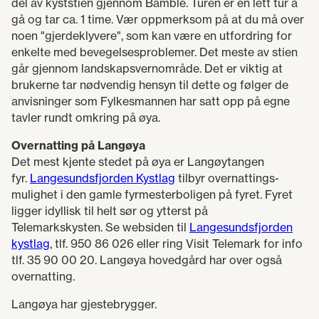
del av kyststien gjennom Bamble. Turen er en lett tur å
gå og tar ca. 1 time. Vær oppmerksom på at du må over
noen "gjerdeklyvere", som kan være en utfordring for
enkelte med bevegelsesproblemer. Det meste av stien
går gjennom landskapsvernområde. Det er viktig at
brukerne tar nødvendig hensyn til dette og følger de
anvisninger som Fylkesmannen har satt opp på egne
tavler rundt omkring på øya.
Overnatting på Langøya
Det mest kjente stedet på øya er Langøytangen
fyr.
Langesundsfjorden Kystlag
tilbyr overnattings-
mulighet i den gamle fyrmesterboligen på fyret. Fyret
ligger idyllisk til helt sør og ytterst på
Telemarkskysten. Se websiden til
Langesundsfjorden
kystlag
, tlf. 950 86 026 eller ring Visit Telemark for info
tlf. 35 90 00 20. Langøya hovedgård har over også
overnatting.
Langøya har gjestebrygger.