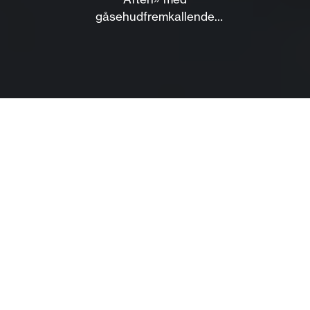
gåsehudfremkallende
skjønnsang, lun humor
og topp stemning. Kjøp
billett nå!
Om
Brødrene er endelig tilbake: Klart for en ny, magisk
«Broderlig Aften»
Noen tradisjoner er for gode til å endres, og