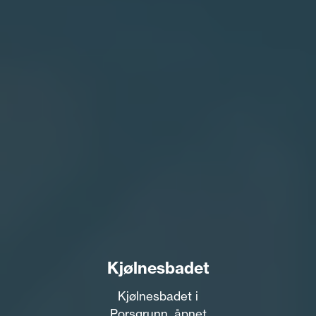
Kjølnesbadet
Kjølnesbadet i
Porsgrunn, åpnet