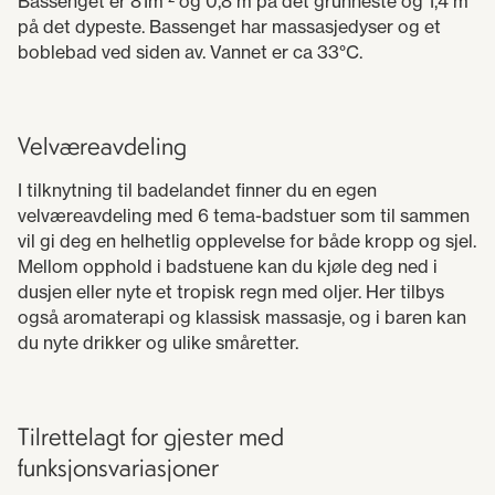
Bassenget er 81m ² og 0,8 m på det grunneste og 1,4 m
på det dypeste. Bassenget har massasjedyser og et
boblebad ved siden av. Vannet er ca 33°C.
Velværeavdeling
I tilknytning til badelandet finner du en egen
velværeavdeling med 6 tema-badstuer som til sammen
vil gi deg en helhetlig opplevelse for både kropp og sjel.
Mellom opphold i badstuene kan du kjøle deg ned i
dusjen eller nyte et tropisk regn med oljer. Her tilbys
også aromaterapi og klassisk massasje, og i baren kan
du nyte drikker og ulike småretter.
Tilrettelagt for gjester med
funksjonsvariasjoner