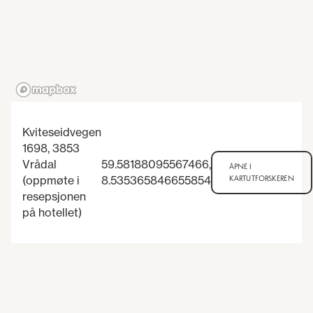
Kviteseidvegen
1698, 3853
Vrådal
59.58188095567466
,
ÅPNE I
(oppmøte i
8.535365846655854
KARTUTFORSKEREN
resepsjonen
på hotellet)