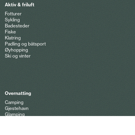
Aktiv & friluft
Fotturer
Sykling
Badesteder
Fiske
Klatring
Padling og båtsport
Øyhopping
Ski og vinter
Overnatting
Camping
Gjestehavn
Glamping
Historiske hoteller
Hoteller
Hytter og leiligheter