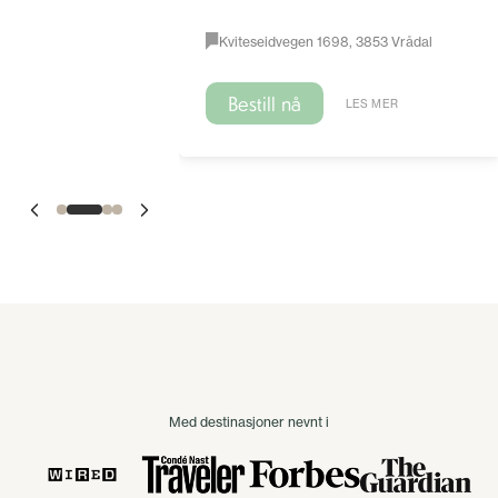
Kviteseidvegen 1698, 3853 Vrådal
Bestill nå
LES MER
Med destinasjoner nevnt i