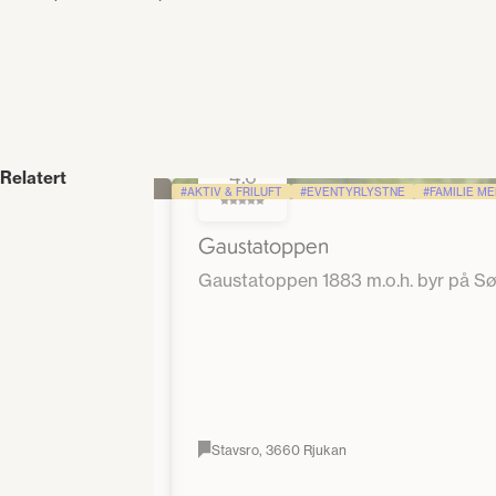
4.6
Relatert
AKTIV & FRILUFT
EVENTYRLYSTNE
FAMILIE M
Gaustatoppen
Gaustatoppen 1883 m.o.h. byr på Sør
Stavsro, 3660 Rjukan