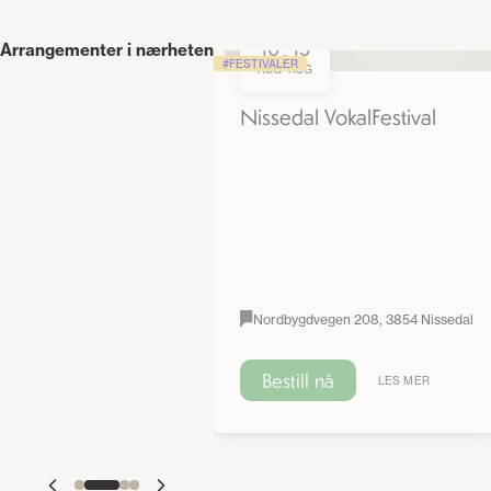
10
15
Arrangementer i nærheten
-
FESTIVALER
AUG
AUG
Nissedal VokalFestival
Nordbygdvegen 208, 3854 Nissedal
Bestill nå
LES MER