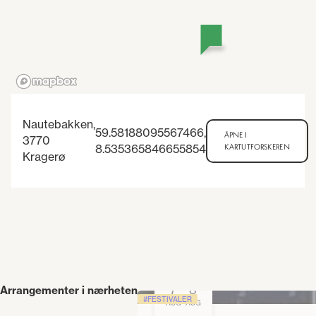
Nautebakken,
59.58188095567466
,
ÅPNE I
3770
8.535365846655854
KARTUTFORSKEREN
Kragerø
7
8
Arrangementer i nærheten
-
FESTIVALER
AUG
AUG