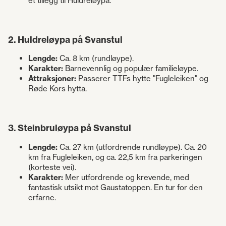
et tillegg til Huldreløypa.
2. Huldreløypa på Svanstul
Lengde:
Ca. 8 km (rundløype).
Karakter:
Barnevennlig og populær familieløype.
Attraksjoner:
Passerer TTFs hytte "Fugleleiken" og
Røde Kors hytta.
3. Steinbruløypa på Svanstul
Lengde:
Ca. 27 km (utfordrende rundløype). Ca. 20
km fra Fugleleiken, og ca. 22,5 km fra parkeringen
(korteste vei).
Karakter:
Mer utfordrende og krevende, med
fantastisk utsikt mot Gaustatoppen. En tur for den
erfarne.