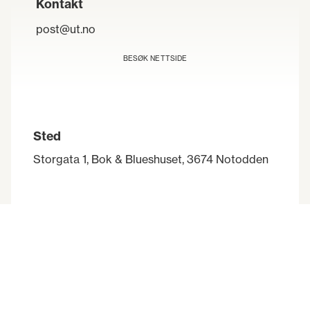
Kontakt
post@ut.no
BESØK NETTSIDE
Sted
Storgata 1, Bok & Blueshuset, 3674 Notodden
Praktisk informasjon
Sykkel
Sykkel
Turforslag