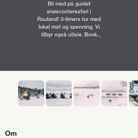
Bli med på guidet
snøscootersafari i
Rauland! 3-timers tur med
lokal mat og spenning. Vi
tilbyr også utleie. Book
ditt vintereventyr i
Telemark her!
Om